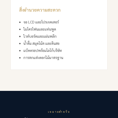
สิ่งอำนวยความสะดวก
จอ LCD และโปรเจคเตอร์
ไมโครโฟนและแท่นพูด
ไวท์บอร์ดและแผ่นพลิก
น้ำดื่ม สมุดโน้ต และดินสอ
แบ็คดรอปพร้อมโลโก้บริษัท
การตกแต่งดอกไม้มาตรฐาน
เหมาะสำหรับ