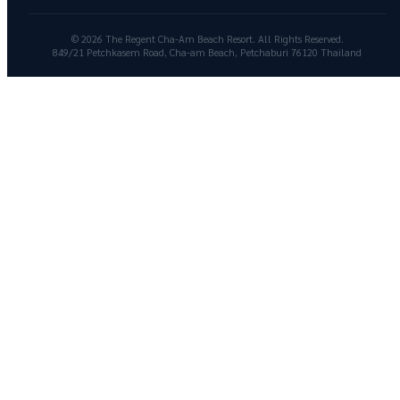
© 2026 The Regent Cha-Am Beach Resort. All Rights Reserved.
849/21 Petchkasem Road, Cha-am Beach, Petchaburi 76120 Thailand