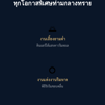
ทุกโอกาสพิเศษท่ามกลางทราย
🌅
งานเลี้ยงยามค่ำ
ดินเนอร์ใต้แสงดาวริมทะเล
💍
งานแต่งงานริมหาด
พิธีรักริมขอบคลื่น